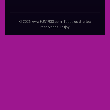
© 2026 www.FUN1933.com. Todos os direitos
reservados.
Letjoy