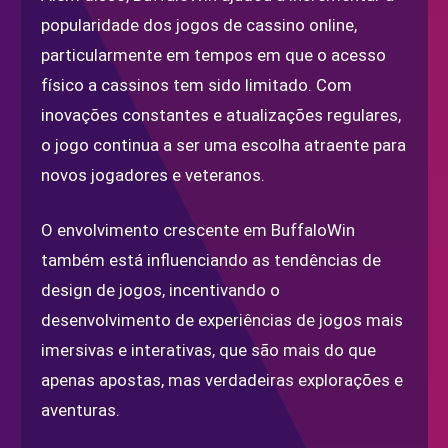
popularidade dos jogos de cassino online,
particularmente em tempos em que o acesso
físico a cassinos tem sido limitado. Com
inovações constantes e atualizações regulares,
o jogo continua a ser uma escolha atraente para
novos jogadores e veteranos.
O envolvimento crescente em BuffaloWin
também está influenciando as tendências de
design de jogos, incentivando o
desenvolvimento de experiências de jogos mais
imersivas e interativas, que são mais do que
apenas apostas, mas verdadeiras explorações e
aventuras.