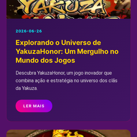
2026-06-26
Explorando o Universo de
YakuzaHonor: Um Mergulho no
Mundo dos Jogos
Descubra YakuzaHonor, um jogo inovador que
combina ação e estratégia no universo dos clãs
da Yakuza.
LER MAIS