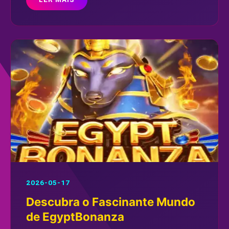
2026-05-17
Descubra o Fascinante Mundo
de EgyptBonanza