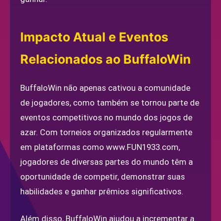
Impacto Atual e Eventos
Relacionados ao BuffaloWin
BuffaloWin não apenas cativou a comunidade
de jogadores, como também se tornou parte de
eventos competitivos no mundo dos jogos de
azar. Com torneios organizados regularmente
em plataformas como
www.FUN1933.com
,
jogadores de diversas partes do mundo têm a
oportunidade de competir, demonstrar suas
habilidades e ganhar prêmios significativos.
Além disso, BuffaloWin ajudou a incrementar a