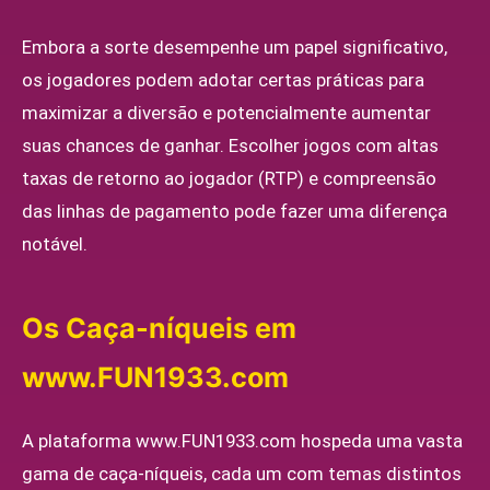
Embora a sorte desempenhe um papel significativo,
os jogadores podem adotar certas práticas para
maximizar a diversão e potencialmente aumentar
suas chances de ganhar. Escolher jogos com altas
taxas de retorno ao jogador (RTP) e compreensão
das linhas de pagamento pode fazer uma diferença
notável.
Os Caça-níqueis em
www.FUN1933.com
A plataforma
www.FUN1933.com
hospeda uma vasta
gama de caça-níqueis, cada um com temas distintos