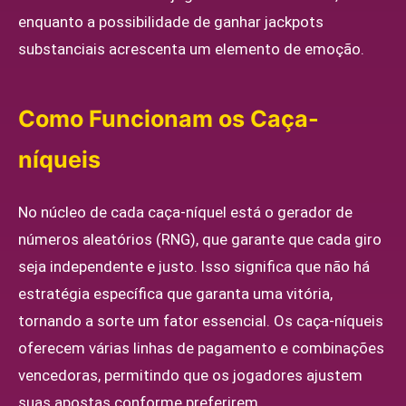
enquanto a possibilidade de ganhar jackpots
substanciais acrescenta um elemento de emoção.
Como Funcionam os Caça-
níqueis
No núcleo de cada caça-níquel está o gerador de
números aleatórios (RNG), que garante que cada giro
seja independente e justo. Isso significa que não há
estratégia específica que garanta uma vitória,
tornando a sorte um fator essencial. Os caça-níqueis
oferecem várias linhas de pagamento e combinações
vencedoras, permitindo que os jogadores ajustem
suas apostas conforme preferirem.