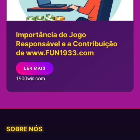
Importância do Jogo
Responsável e a Contribuição
de www.FUN1933.com
LER MAIS
1900win.com
SOBRE NÓS