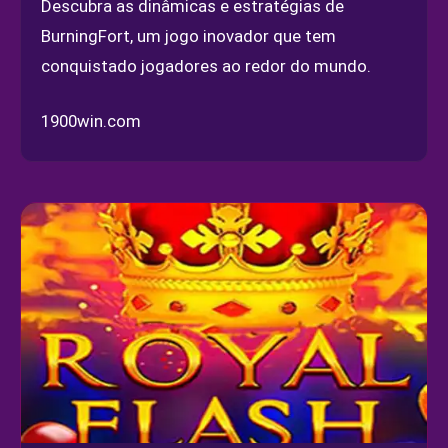
Descubra as dinâmicas e estratégias de
BurningFort, um jogo inovador que tem
conquistado jogadores ao redor do mundo.
1900win.com