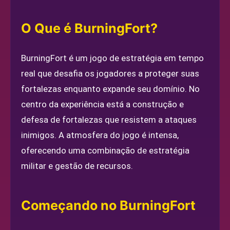
O Que é BurningFort?
BurningFort é um jogo de estratégia em tempo
real que desafia os jogadores a proteger suas
fortalezas enquanto expande seu domínio. No
centro da experiência está a construção e
defesa de fortalezas que resistem a ataques
inimigos. A atmosfera do jogo é intensa,
oferecendo uma combinação de estratégia
militar e gestão de recursos.
Começando no BurningFort