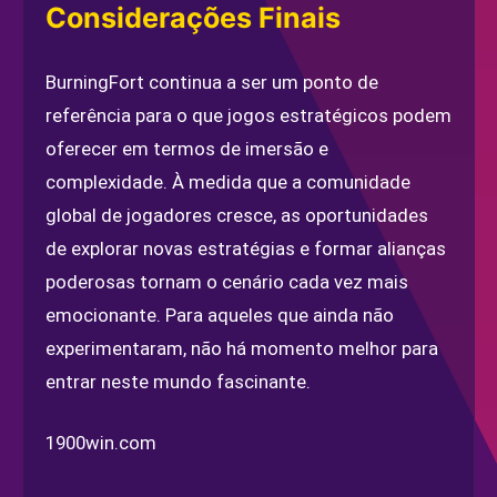
Considerações Finais
BurningFort continua a ser um ponto de
referência para o que jogos estratégicos podem
oferecer em termos de imersão e
complexidade. À medida que a comunidade
global de jogadores cresce, as oportunidades
de explorar novas estratégias e formar alianças
poderosas tornam o cenário cada vez mais
emocionante. Para aqueles que ainda não
experimentaram, não há momento melhor para
entrar neste mundo fascinante.
1900win.com