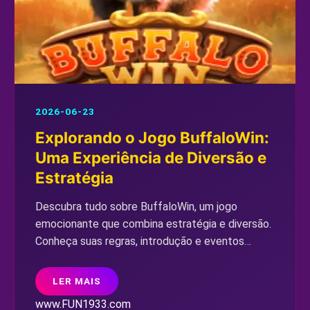
2026-06-23
Explorando o Jogo BuffaloWin:
Uma Experiência de Diversão e
Estratégia
Descubra tudo sobre BuffaloWin, um jogo
emocionante que combina estratégia e diversão.
Conheça suas regras, introdução e eventos
atuais associados.
LER MAIS
www.FUN1933.com