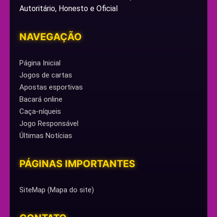
Autoritário, Honesto e Oficial
NAVEGAÇÃO
Página Inicial
Jogos de cartas
Apostas esportivas
Bacará online
Caça-níqueis
Jogo Responsável
Últimas Notícias
PÁGINAS IMPORTANTES
SiteMap (Mapa do site)