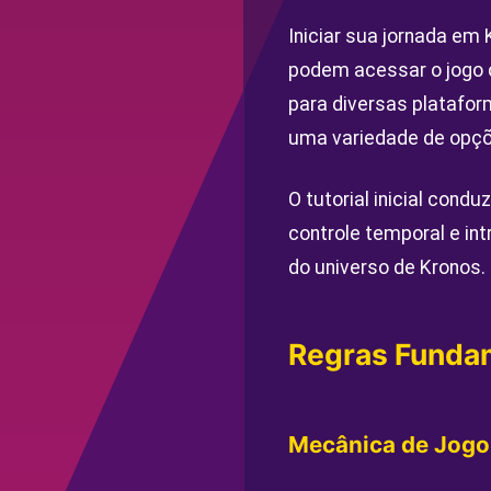
Iniciar sua jornada em
podem acessar o jogo d
para diversas platafor
uma variedade de opçõ
O tutorial inicial con
controle temporal e in
do universo de Kronos.
Regras Funda
Mecânica de Jogo