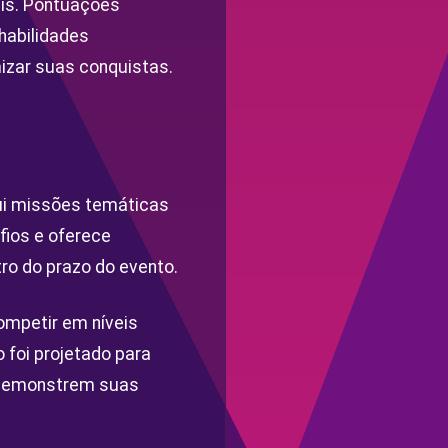
ais. Pontuações
habilidades
mizar suas conquistas.
lui missões temáticas
fios e oferece
o do prazo do evento.
ompetir em níveis
 foi projetado para
s demonstrem suas