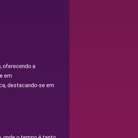
 oferecendo a
te em
rica, destacando-se em
o, onde o tempo é tanto