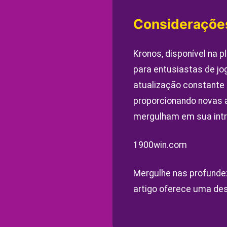
Considerações
Kronos, disponível na 
para entusiastas de jo
atualização constante 
proporcionando novas a
mergulham em sua intri
1900win.com
Mergulhe nas profunde
artigo oferece uma des