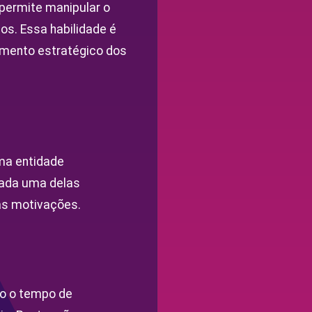
 permite manipular o
s. Essa habilidade é
jamento estratégico dos
uma entidade
cada uma delas
as motivações.
o o tempo de