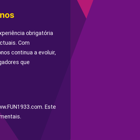
onos
periência obrigatória
ectuais. Com
os continua a evoluir,
ogadores que
www.FUN1933.com. Este
amentais.