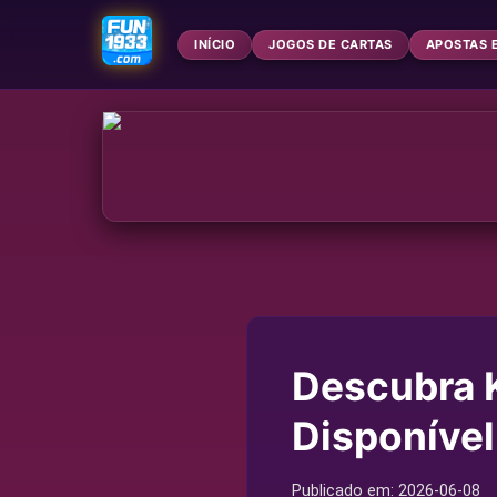
INÍCIO
JOGOS DE CARTAS
APOSTAS 
Descubra 
Disponíve
Publicado em:
2026-06-08