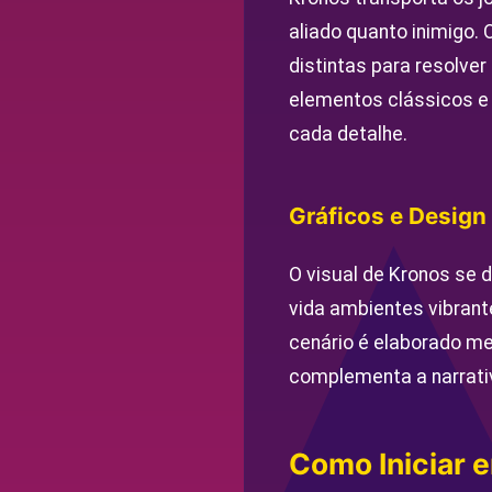
aliado quanto inimigo.
distintas para resolver
elementos clássicos e 
cada detalhe.
Gráficos e Design
O visual de Kronos se d
vida ambientes vibrant
cenário é elaborado m
complementa a narrativ
Como Iniciar 