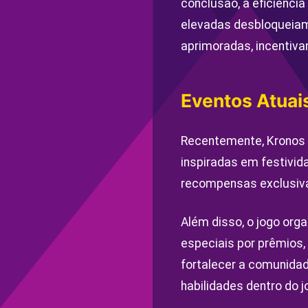
conclusão, a eficiênci
elevadas desbloqueiam
aprimoradas, incentiva
Eventos Atuai
Recentemente, Kronos 
inspiradas em festivid
recompensas exclusiva
Além disso, o jogo org
especiais por prêmios, 
fortalecer a comunida
habilidades dentro do j