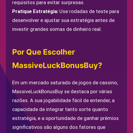
requisitos para evitar surpresas.
Pratique Estratégia:
Use rodadas de teste para
desenvolver e ajustar sua estratégia antes de
investir grandes somas de dinheiro real.
Por Que Escolher
MassiveLuckBonusBuy?
Em um mercado saturado de jogos de cassino,
MassiveLuckBonusBuy se destaca por várias
razões. A sua jogabilidade fácil de entender, a
capacidade de integrar tanto sorte quanto
estratégia, e a oportunidade de ganhar prêmios
significativos são alguns dos fatores que