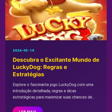
2026-05-19
Descubra o Excitante Mundo de
LuckyDog: Regras e
Estratégias
Explore o fascinante jogo LuckyDog com uma
introdução detalhada, regras e dicas
estratégicas para maximizar suas chances de
vitória.
LER MAIS