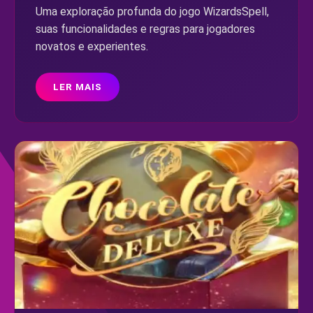
Uma exploração profunda do jogo WizardsSpell,
suas funcionalidades e regras para jogadores
novatos e experientes.
LER MAIS