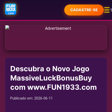
☰
CADASTRE-SE
INÍCIO
JOGOS DE CARTAS
APOSTAS ESPORTIVAS
BACARÁ ONLINE
Descubra o Novo Jogo
CAÇA-NÍQUEIS
MassiveLuckBonusBuy
JOGO RESPONSÁVEL
com www.FUN1933.com
ÚLTIMAS NOTÍCIAS
Publicado em:
2026-06-11