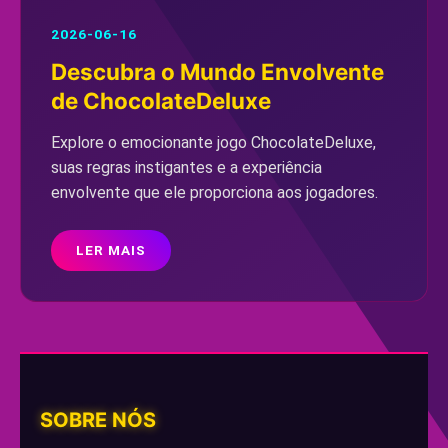
2026-06-16
Descubra o Mundo Envolvente
de ChocolateDeluxe
Explore o emocionante jogo ChocolateDeluxe,
suas regras instigantes e a experiência
envolvente que ele proporciona aos jogadores.
LER MAIS
SOBRE NÓS