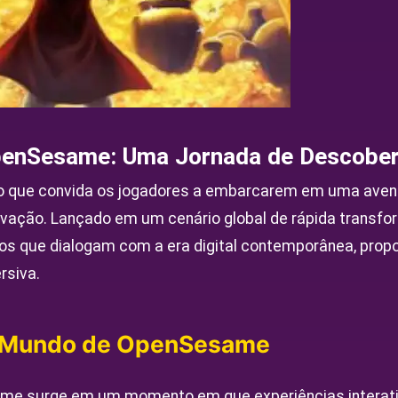
penSesame: Uma Jornada de Descobe
 que convida os jogadores a embarcarem em uma avent
novação. Lançado em um cenário global de rápida transfo
tos que dialogam com a era digital contemporânea, pro
rsiva.
o Mundo de OpenSesame
ame surge em um momento em que experiências interat