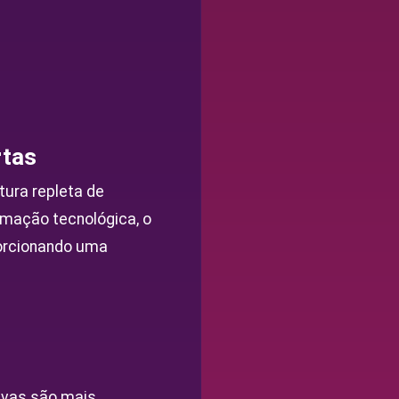
rtas
ura repleta de
rmação tecnológica, o
porcionando uma
ivas são mais