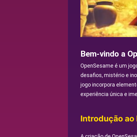
Bem-vindo a O
OpenSesame é um jogo
desafios, mistério e i
jogo incorpora elemen
experiência única e ime
Introdução a
A criação de OpenSes