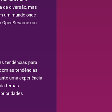
a de diversão, mas
 Em um mundo onde
m em OpenSesame um
as tendências para
o com as tendências
ante uma experiência
orda temas
 prioridades