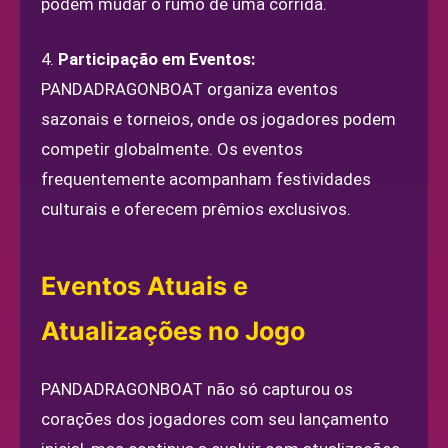
podem mudar o rumo de uma corrida.
4.
Participação em Eventos:
PANDADRAGONBOAT organiza eventos
sazonais e torneios, onde os jogadores podem
competir globalmente. Os eventos
frequentemente acompanham festividades
culturais e oferecem prêmios exclusivos.
Eventos Atuais e
Atualizações no Jogo
PANDADRAGONBOAT não só capturou os
corações dos jogadores com seu lançamento