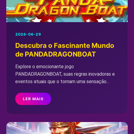
2026-06-29
Descubra o Fascinante Mundo
de PANDADRAGONBOAT
Explore o emocionante jogo
PANDADRAGONBOAT, suas regras inovadoras e
eventos atuais que o tornam uma sensação
global.
LER MAIS