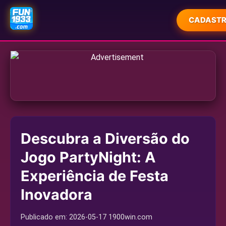
CADASTR
INÍCIO
JOGOS DE CARTAS
APOSTAS ESPORTIVAS
BACARÁ ONLINE
Descubra a Diversão do
CAÇA-NÍQUEIS
Jogo PartyNight: A
JOGO RESPONSÁVEL
Experiência de Festa
ÚLTIMAS NOTÍCIAS
Inovadora
Publicado em:
2026-05-17
1900win.com