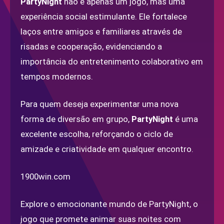
PartyNight
não é apenas um jogo, mas uma
experiência social estimulante. Ele fortalece
laços entre amigos e familiares através de
risadas e cooperação, evidenciando a
importância do entretenimento colaborativo em
tempos modernos.
Para quem deseja experimentar uma nova
forma de diversão em grupo,
PartyNight
é uma
excelente escolha, reforçando o ciclo de
amizade e criatividade em qualquer encontro.
1900win.com
Explore o emocionante mundo de PartyNight, o
jogo que promete animar suas noites com