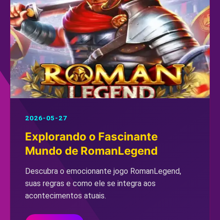
2026-05-27
Explorando o Fascinante
Mundo de RomanLegend
Descubra o emocionante jogo RomanLegend,
suas regras e como ele se integra aos
acontecimentos atuais.