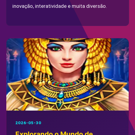
inovação, interatividade e muita diversão.
2026-05-30
Explorando o Mundo de