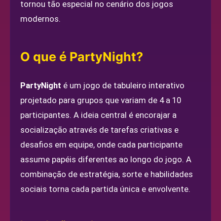
tornou tão especial no cenário dos jogos
modernos.
O que é PartyNight?
PartyNight
é um jogo de tabuleiro interativo
projetado para grupos que variam de 4 a 10
participantes. A ideia central é encorajar a
socialização através de tarefas criativas e
desafios em equipe, onde cada participante
assume papéis diferentes ao longo do jogo. A
combinação de estratégia, sorte e habilidades
sociais torna cada partida única e envolvente.