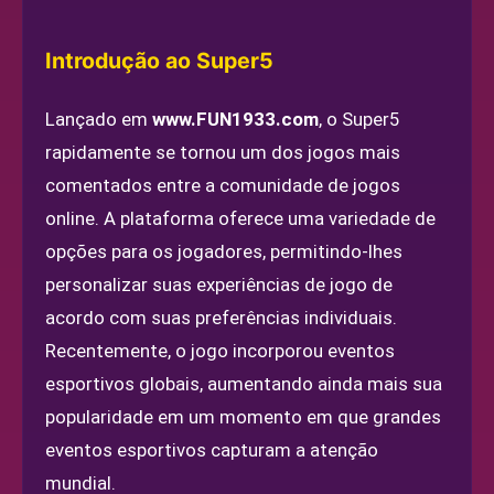
Introdução ao Super5
Lançado em
www.FUN1933.com
, o Super5
rapidamente se tornou um dos jogos mais
comentados entre a comunidade de jogos
online. A plataforma oferece uma variedade de
opções para os jogadores, permitindo-lhes
personalizar suas experiências de jogo de
acordo com suas preferências individuais.
Recentemente, o jogo incorporou eventos
esportivos globais, aumentando ainda mais sua
popularidade em um momento em que grandes
eventos esportivos capturam a atenção
mundial.