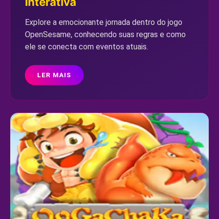
Interativa
Explore a emocionante jornada dentro do jogo
OpenSesame, conhecendo suas regras e como
ele se conecta com eventos atuais.
LER MAIS