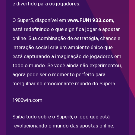
e divertido para os jogadores.
O Super5, disponível em
www.FUN1933.com
,
está redefinindo o que significa jogar e apostar
online. Sua combinação de estratégia, chance e
interação social cria um ambiente único que
está capturando a imaginação de jogadores em
todo o mundo. Se você ainda não experimentou,
agora pode ser o momento perfeito para
mergulhar no emocionante mundo do Super5.
1900win.com
Saiba tudo sobre o Super5, o jogo que está
revolucionando o mundo das apostas online.