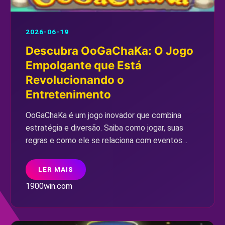
2026-06-19
Descubra OoGaChaKa: O Jogo
Empolgante que Está
Revolucionando o
Entretenimento
OoGaChaKa é um jogo inovador que combina
estratégia e diversão. Saiba como jogar, suas
regras e como ele se relaciona com eventos
atuais.
LER MAIS
1900win.com