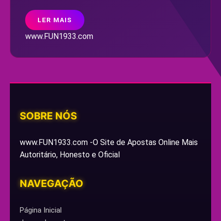
LER MAIS
www.FUN1933.com
SOBRE NÓS
www.FUN1933.com -O Site de Apostas Online Mais
Autoritário, Honesto e Oficial
NAVEGAÇÃO
Página Inicial