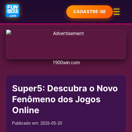
☰
CADASTRE-SE
INÍCIO
JOGOS DE CARTAS
APOSTAS ESPORTIVAS
1900win.com
BACARÁ ONLINE
CAÇA-NÍQUEIS
Super5: Descubra o Novo
JOGO RESPONSÁVEL
Fenômeno dos Jogos
Online
ÚLTIMAS NOTÍCIAS
Publicado em:
2026-05-20