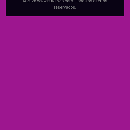
© 2026 www.FUN1933.com. Todos os direitos
reservados.